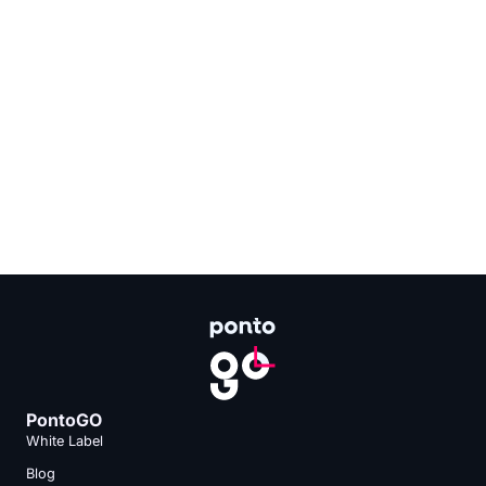
PontoGO
White Label
Blog