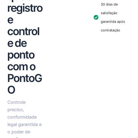
registro
30 dias de
satisfação
e
garantida após
control
contratação
e de
ponto
com o
PontoG
O
Controle
preciso,
conformidade
legal garantida e
o poder de