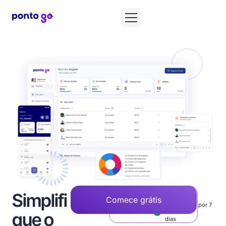
Simplifi
Comece grátis
Agendar uma
Teste grátis por 7
demonstração
que o
dias