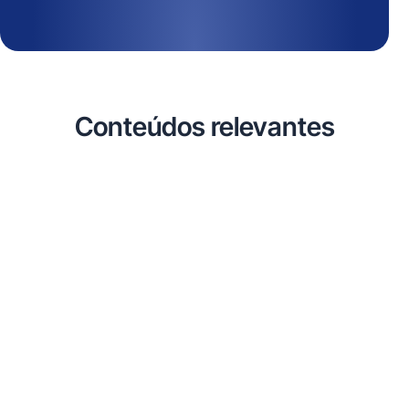
Conteúdos relevantes
Uncategorized
Descubra o Sistema de Controle
de Ponto Mais Barato e Eficiente!
fevereiro 13, 2026
Danrley Bezerra
Legislação
,
White Label
Portaria 671 do MTE: O Guia
Definitivo para Empresas e