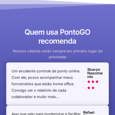
Quem usa PontoGO
recomenda
Nossos clientes estão sempre em primeiro lugar de
prioridade
Sharon
Um excelente controle de ponto online.
Nascime
nto
Com ele, posso acompanhar meus



funcionários que estão home office.


Consigo ver o relatório de cada
colaborador e muito mais...
Rafael
App que veio para modernizar e facilitar