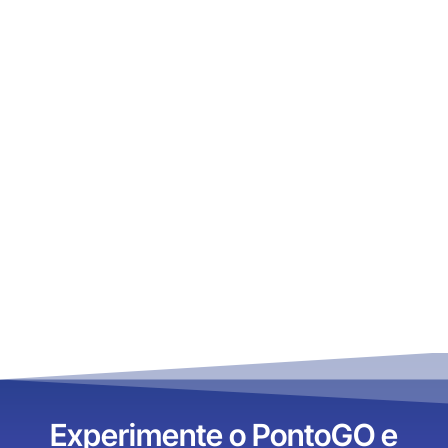
Trabalhadores em 2026
janeiro 1, 2026
Igor Souza
Controle de ponto
,
Notícias
Feriados de Agosto: confira o
calendário completo
agosto 4, 2025
Igor Souza
Experimente o PontoGO e