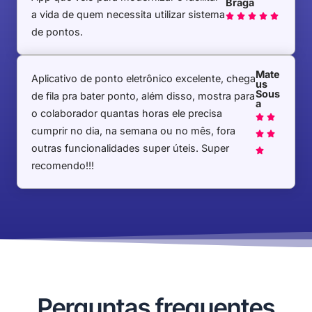
Braga
a vida de quem necessita utilizar sistema





de pontos.
Mate
Aplicativo de ponto eletrônico excelente, chega
us
Sous
de fila pra bater ponto, além disso, mostra para
a
o colaborador quantas horas ele precisa


cumprir no dia, na semana ou no mês, fora


outras funcionalidades super úteis. Super

recomendo!!!
Perguntas frequentes